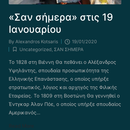
«Σαν σήμερα» στις 19
Ιανουαρίου
By
Alexandros Kotsaris
19/01/2020
Posted
Uncategorized
,
ΣΑΝ ΣΗΜΕΡΑ
by
Posted
in
Το 1828 στη Βιέννη Θα πεθάνει ο Αλέξανδρος
Υψηλάντης, σπουδαία προσωπικότητα της
Ελληνικής Επανάστασης, ο οποίος υπήρξε
στρατιωτικός, λόγιος και αρχηγός της Φιλικής
Εταιρείας. Το 1809 στη Βοστώνη Θα γεννηθεί ο
Έντγκαρ Άλαν Πόε, ο οποίος υπήρξε σπουδαίος
Αμερικανός…
Read More