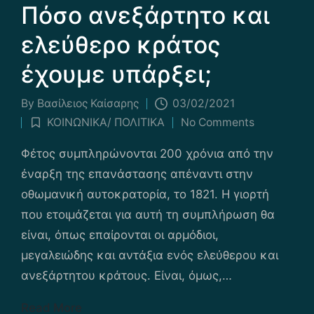
Πόσο ανεξάρτητο και
ελεύθερο κράτος
έχουμε υπάρξει;
By
Βασίλειος Καίσαρης
03/02/2021
Posted
ΚΟΙΝΩΝΙΚΑ/ ΠΟΛΙΤΙΚΑ
No Comments
by
Posted
in
Φέτος συμπληρώνονται 200 χρόνια από την
έναρξη της επανάστασης απέναντι στην
οθωμανική αυτοκρατορία, το 1821. Η γιορτή
που ετοιμάζεται για αυτή τη συμπλήρωση θα
είναι, όπως επαίρονται οι αρμόδιοι,
μεγαλειώδης και αντάξια ενός ελεύθερου και
ανεξάρτητου κράτους. Είναι, όμως,…
Read More