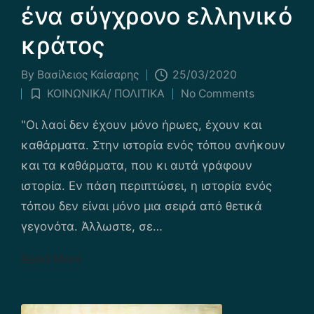
ένα σύγχρονο ελληνικό
κράτος
By
Βασίλειος Καίσαρης
25/03/2020
Posted
ΚΟΙΝΩΝΙΚΑ/ ΠΟΛΙΤΙΚΑ
No Comments
by
Posted
in
"Οι λαοί δεν έχουν μόνο ήρωες, έχουν και
καθάρματα. Στην ιστορία ενός τόπου ανήκουν
και τα καθάρματα, που κι αυτά γράφουν
ιστορία. Εν πάση περιπτώσει, η ιστορία ενός
τόπου δεν είναι μόνο μια σειρά από θετικά
γεγονότα. Άλλωστε, σε…
Read More