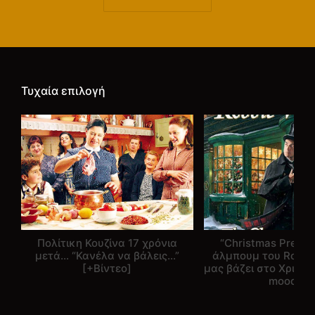
Τυχαία επιλογή
Πολίτικη Κουζίνα 17 χρόνια
“Christmas Presen
μετά… “Κανέλα να βάλεις…”
άλμπουμ του Robbie
[+Βίντεο]
μας βάζει στο Χριστο
mood!