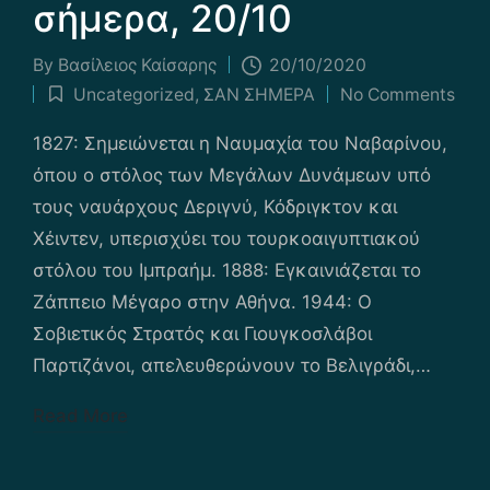
σήμερα, 20/10
By
Βασίλειος Καίσαρης
20/10/2020
Posted
Uncategorized
,
ΣΑΝ ΣΗΜΕΡΑ
No Comments
by
Posted
in
1827: Σημειώνεται η Ναυμαχία του Ναβαρίνου,
όπου ο στόλος των Μεγάλων Δυνάμεων υπό
τους ναυάρχους Δεριγνύ, Κόδριγκτον και
Χέιντεν, υπερισχύει του τουρκοαιγυπτιακού
στόλου του Ιμπραήμ. 1888: Εγκαινιάζεται το
Ζάππειο Μέγαρο στην Αθήνα. 1944: Ο
Σοβιετικός Στρατός και Γιουγκοσλάβοι
Παρτιζάνοι, απελευθερώνουν το Βελιγράδι,…
Read More