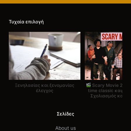
Τυχαία επιλογή
Ξενηλασίας και ξενομανίας
Scary Movie 2 – [+
έλεγχος
time classic καφρ
Σχολιασμός και ε
Σελίδες
About us