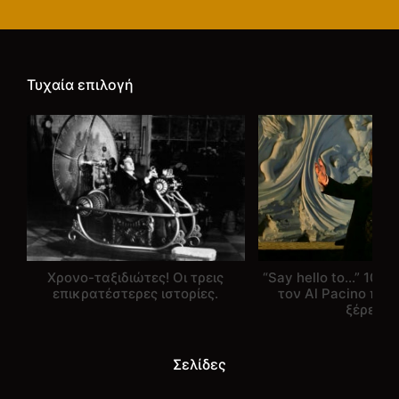
Τυχαία επιλογή
Χρονο-ταξιδιώτες! Οι τρεις
“Say hello to…” 10 π
επικρατέστερες ιστορίες.
τον Al Pacino που
ξέρεις.
Σελίδες