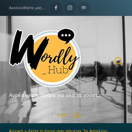
Ακολουθήστε μας...
Facebook
Instagram
Spotify
Ανακάλυψτε άρθρα για όλα τα γούστα.
MENU
Αρχική
»
Δείτε τι έγινε σαν σήμερα, 1η Απριλίου