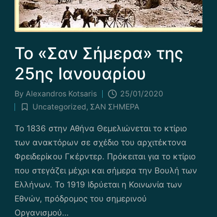
Το «Σαν Σήμερα» της
25ης Ιανουαρίου
By
Alexandros Kotsaris
25/01/2020
Posted
Uncategorized
,
ΣΑΝ ΣΗΜΕΡΑ
by
Posted
in
Το 1836 στην Αθήνα Θεμελιώνεται το κτίριο
των ανακτόρων σε σχέδιο του αρχιτέκτονα
Φρειδερίκου Γκέρντερ. Πρόκειται για το κτίριο
που στεγάζει μέχρι και σήμερα την Βουλή των
Ελλήνων. Το 1919 Ιδρύεται η Κοινωνία των
Εθνών, πρόδρομος του σημερινού
Οργανισμού…