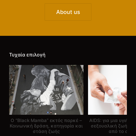
About us
Τυχαία επιλογή
Ο “Black Mamba” εκτός παρκέ –
AIDS: για μια υγιή κ
Κοινωνική δράση, κατηγορία και
σεξουαλική ζωή απ
στάση ζωής
από το στίγ