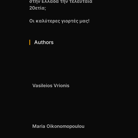
στην Ελλάδα την τελευταία
20ετία;
Οι καλύτερες γιορτές μας!
Authors
Vasileios Vrionis
Maria Oikonomopoulou