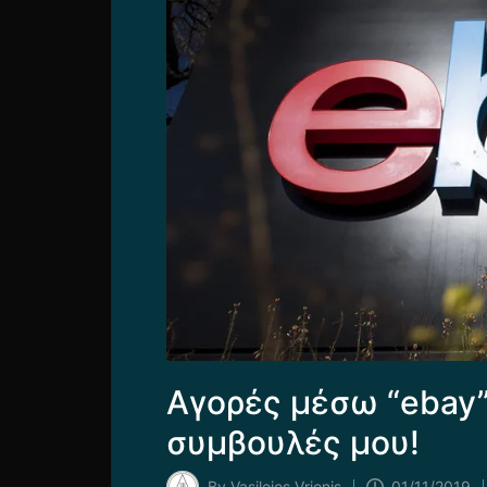
Αγορές μέσω “ebay”
συμβουλές μου!
By
Vasileios Vrionis
01/11/2019