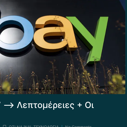
 –> Λεπτομέρειες + Οι
ΟΤΙ ΝΑ 'ΝΑΙ
,
ΤΕΧΝΟΛΟΓΙΑ
No Comments