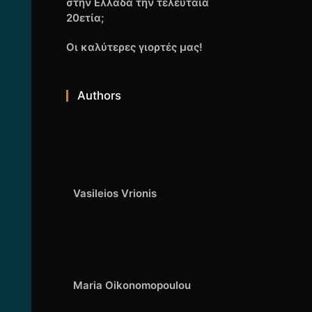
στην Ελλάδα την τελευταία
20ετία;
Οι καλύτερες γιορτές μας!
Authors
Vasileios Vrionis
Maria Oikonomopoulou