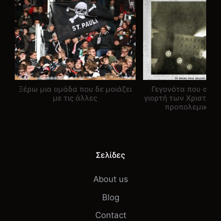
Ξέρω μια ομάδα που δε μοιάζει
Γεγονότα που σημ
με τις άλλες
γιορτή των Χριστου
προπολεμική Ε
Σελίδες
About us
Blog
Contact