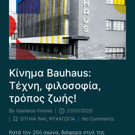
Κίνημα Bauhaus:
Τέχνη, φιλοσοφία,
τρόπος ζωής!
By
Vasileios Vrionis
21/01/2020
Posted
ΟΤΙ ΝΑ 'ΝΑΙ
,
ΨΥΧΑΓΩΓΙΑ
No Comments
by
Posted
in
Κατά τον 20ό αιώνα, διάφορα στυλ της