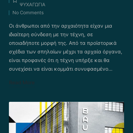
by
Posted
ΨΥΧΑΓΩΓΙΑ
in
No Comments
Οι άνθρωποι από την αρχαιότητα είχαν μια
ιδιαίτερη σύνδεση με την τέχνη, σε
οποιαδήποτε μορφή της. Από τα προϊστορικά
σχέδια των σπηλαίων μέχρι τα αρχαία όργανα,
είναι προφανές ότι η τέχνη υπήρξε και θα
συνεχίσει να είναι κομμάτι συνυφασμένο…
Read More