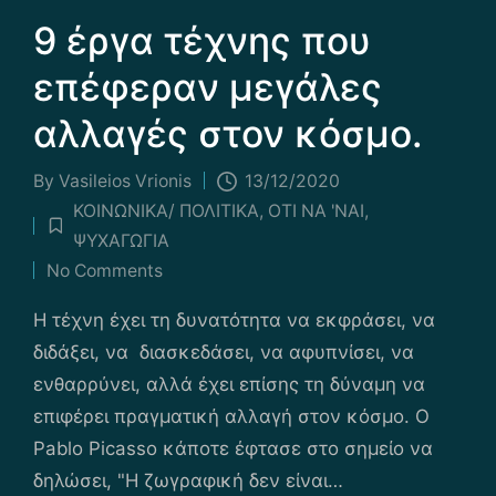
9 έργα τέχνης που
επέφεραν μεγάλες
αλλαγές στον κόσμο.
By
Vasileios Vrionis
13/12/2020
Posted
ΚΟΙΝΩΝΙΚΑ/ ΠΟΛΙΤΙΚΑ
,
ΟΤΙ ΝΑ 'ΝΑΙ
,
by
Posted
ΨΥΧΑΓΩΓΙΑ
in
No Comments
Η τέχνη έχει τη δυνατότητα να εκφράσει, να
διδάξει, να διασκεδάσει, να αφυπνίσει, να
ενθαρρύνει, αλλά έχει επίσης τη δύναμη να
επιφέρει πραγματική αλλαγή στον κόσμο. Ο
Pablo Picasso κάποτε έφτασε στο σημείο να
δηλώσει, "Η ζωγραφική δεν είναι…