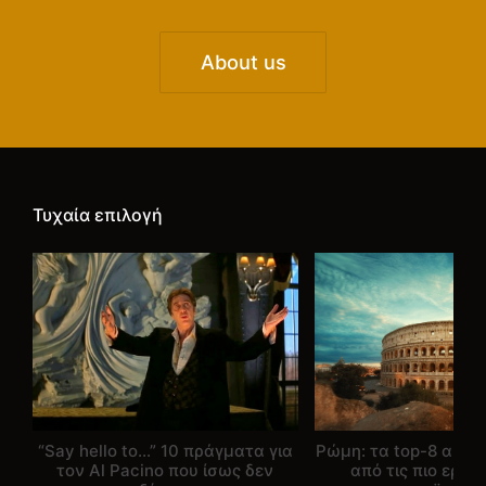
About us
Τυχαία επιλογή
“Say hello to…” 10 πράγματα για
Ρώμη: τα top-8 αξιοθ
τον Al Pacino που ίσως δεν
από τις πιο ερωτ