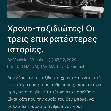
Χρονο-ταξιδιώτες! Οι
τρεις επικρατέστερες
ιστορίες.
By
Vasileios Vrionis
07/12/2020
Posted
ΟΤΙ ΝΑ 'ΝΑΙ
,
ΤΑΞΙΔΙΑ
No Comments
by
Posted
in
Δεν ξέρω αν το ταξίδι στο χρόνο θα είναι ποτέ
εφικτό για εμάς τους ανθρώπους, ούτε αν έχει
πραγματοποιηθεί κάτι τέτοιο στο παρελθόν.
Είναι κάτι που την ουσία του δεν μπορεί να
συλλάβει εύκολα ο ανθρώπινος νους.