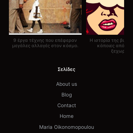
9 έργα τέχνης που επέφεραν
Η ιστορία της βωμο
μεγάλες αλλαγές στον κόσμο.
κάποιες από αυ
ξεχωρίζω
Σελίδες
About us
Blog
Contact
Home
Maria Oikonomopoulou