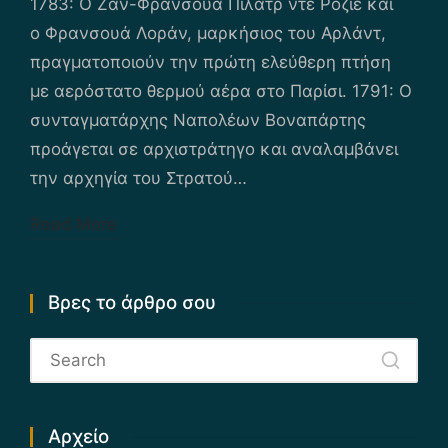
1783: Ο Ζαν-Φρανσουά Πιλάτρ ντε Ροζιέ και
ο Φρανσουά Λοράν, μαρκήσιος του Αρλάντ,
πραγματοποιούν την πρώτη ελεύθερη πτήση
με αερόστατο θερμού αέρα στο Παρίσι. 1791: Ο
συνταγματάρχης Ναπολέων Βοναπάρτης
προάγεται σε αρχιστράτηγο και αναλαμβάνει
την αρχηγία του Στρατού…
Read More
Βρες το άρθρο σου
Αρχείο