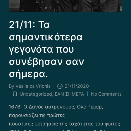
21/11: Τα
σημαντικότερα
γεγονότα που
συνέβησαν σαν
σήμερα.
By
Vasileios Vrionis
21/11/2020
Posted
Uncategorized
,
ΣΑΝ ΣΗΜΕΡΑ
No Comments
by
Posted
in
1676: Ο Δανός αστρονόμος, Όλε Ρέμερ,
παρουσιάζει τις πρώτες
ποσοτικές μετρήσεις της ταχύτητας του φωτός.