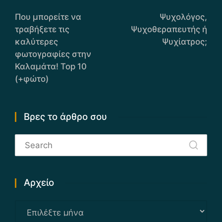
Post
navigation
Που μπορείτε να
Ψυχολόγος,
τραβήξετε τις
Ψυχοθεραπευτής ή
καλύτερες
Ψυχίατρος;
φωτογραφίες στην
Καλαμάτα! Top 10
(+φώτο)
Βρες το άρθρο σου
Αρχείο
Αρχείο