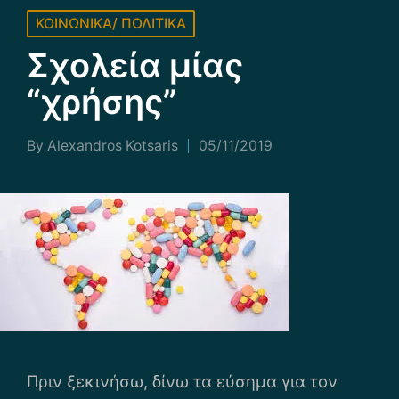
Posted
ΚΟΙΝΩΝΙΚΑ/ ΠΟΛΙΤΙΚΑ
in
Σχολεία μίας
“χρήσης”
By
Alexandros Kotsaris
05/11/2019
Posted
by
Πριν ξεκινήσω, δίνω τα εύσημα για τον