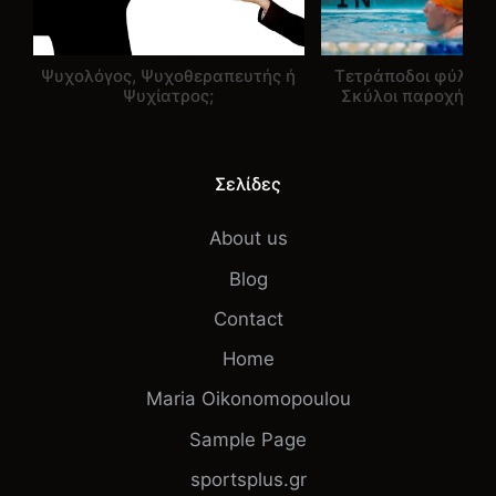
Ψυχολόγος, Ψυχοθεραπευτής ή
Τετράποδοι φύλακε
Ψυχίατρος;
Σκύλοι παροχής υ
Σελίδες
About us
Blog
Contact
Home
Maria Oikonomopoulou
Sample Page
sportsplus.gr