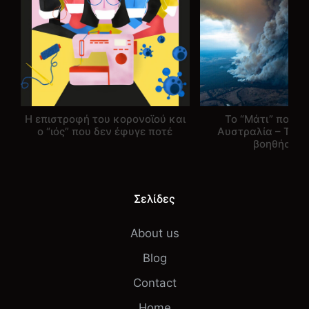
Η επιστροφή του κορονοϊού και
Το “Μάτι” που κα
ο “ιός” που δεν έφυγε ποτέ
Αυστραλία – Τρόπο
βοηθήσου
Σελίδες
About us
Blog
Contact
Home