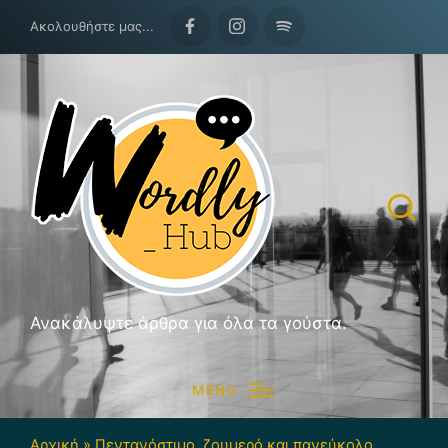
Ακολουθήστε μας...
Facebook
Instagram
Spotify
Ανακάλυψτε άρθρα για όλα τα γούστα.
MENU
Αρχική
»
Πεντανόστιμο, ζουμερό και πανεύκολο