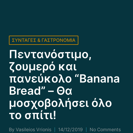
Posted
ΣΥΝΤΑΓΕΣ & ΓΑΣΤΡΟΝΟΜΙΑ
in
Πεντανόστιμο,
ζουμερό και
πανεύκολο “Banana
Bread” – Θα
μοσχοβολήσει όλο
το σπίτι!
By
Vasileios Vrionis
14/12/2019
No Comments