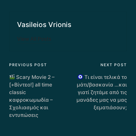
Vasileios Vrionis
View All Posts
Post
PREVIOUS POST
NEXT POST
navigation
Scary Movie 2 –
Τι είναι τελικά το
[+Βίντεο!] all time
μάτι/βασκανία …και
classic
γιατί ζητάμε από τις
καφροκωμωδία –
μανάδες μας να μας
Σχολιασμός και
ξεματιάσουν;
εντυπώσεις