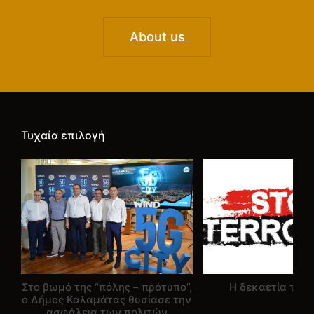
About us
Τυχαία επιλογή
Στο βωμό της “πόλης – πρότυπο”,
Η δεκαετία του
ο Δήμος Καλαμάτας θυσίασε την
ασφάλεια των πολιτών