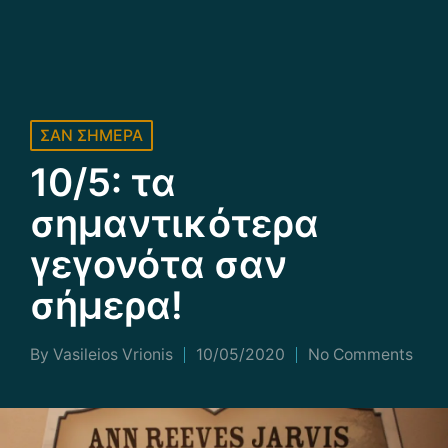
Posted
ΣΑΝ ΣΗΜΕΡΑ
in
10/5: τα
σημαντικότερα
γεγονότα σαν
σήμερα!
By
Vasileios Vrionis
10/05/2020
No Comments
Posted
by