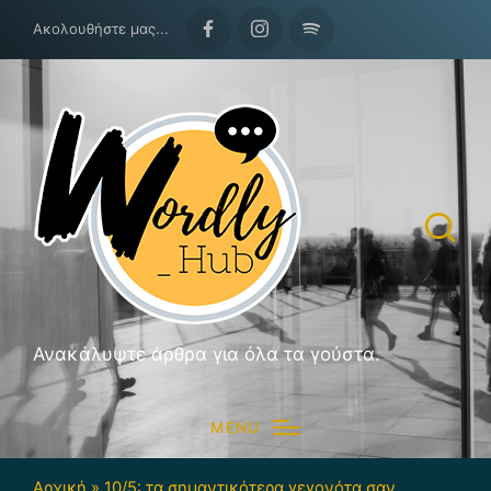
Ακολουθήστε μας...
Facebook
Instagram
Spotify
Ανακάλυψτε άρθρα για όλα τα γούστα.
MENU
Αρχική
»
10/5: τα σημαντικότερα γεγονότα σαν