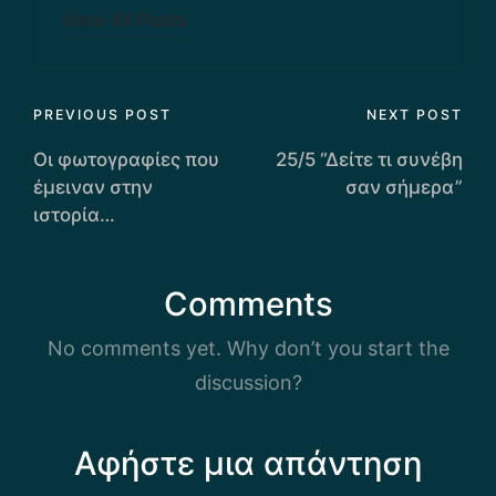
View All Posts
Post
PREVIOUS POST
NEXT POST
navigation
Οι φωτογραφίες που
25/5 “Δείτε τι συνέβη
έμειναν στην
σαν σήμερα”
ιστορία…
Comments
No comments yet. Why don’t you start the
discussion?
Αφήστε μια απάντηση