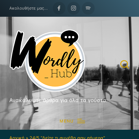
Ακολουθήστε μας...
Facebook
Instagram
Spotify
Ανακάλυψτε άρθρα για όλα τα γούστα.
MENU
Αρχική
»
24/5 “Δείτε τι συνέβη σαν σήμερα”