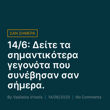
Posted
ΣΑΝ ΣΗΜΕΡΑ
in
14/6: Δείτε τα
σημαντικότερα
γεγονότα που
συνέβησαν σαν
σήμερα.
By
Vasileios Vrionis
14/06/2020
No Comments
Posted
by