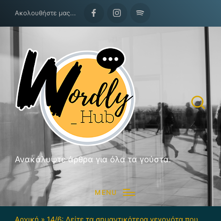
Ακολουθήστε μας...
Facebook
Instagram
Spotify
Ανακάλυψτε άρθρα για όλα τα γούστα.
MENU
Αρχική
»
14/6: Δείτε τα σημαντικότερα γεγονότα που