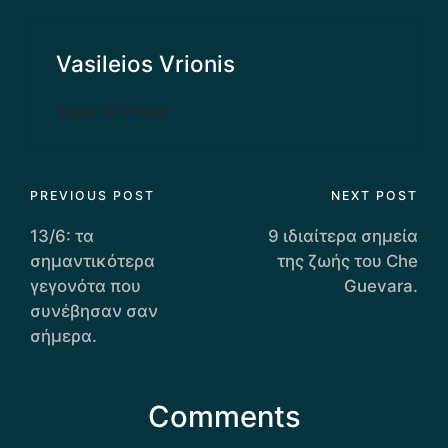
Vasileios Vrionis
View All Posts
Post
PREVIOUS POST
NEXT POST
navigation
13/6: τα
9 ιδιαίτερα σημεία
σημαντικότερα
της ζωής του Che
γεγονότα που
Guevara.
συνέβησαν σαν
σήμερα.
Comments