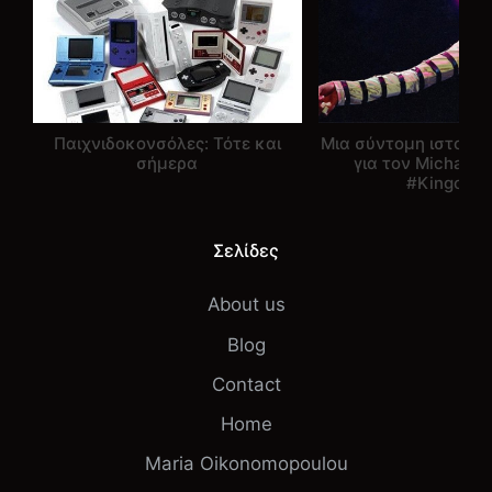
Παιχνιδοκονσόλες: Τότε και
Μια σύντομη ιστορι
σήμερα
για τον Michael 
#Kingofpo
Σελίδες
About us
Blog
Contact
Home
Maria Oikonomopoulou