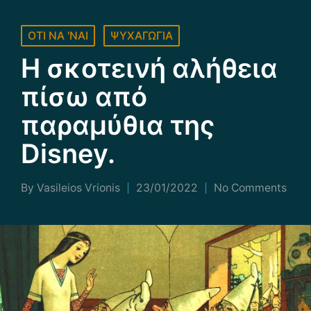
Posted
ΟΤΙ ΝΑ 'ΝΑΙ
ΨΥΧΑΓΩΓΙΑ
in
Η σκοτεινή αλήθεια
πίσω από
παραμύθια της
Disney.
By
Vasileios Vrionis
23/01/2022
No Comments
Posted
by