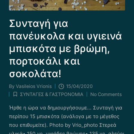
Συνταγή για
πανέυκολα και υγιεινά
μπισκότα με βρώμη,
πορτοκάλι και
σοκολάτα!
By
Vasileios Vrionis
15/04/2020
Posted
ΣΥΝΤΑΓΕΣ & ΓΑΣΤΡΟΝΟΜΙΑ
No Comments
by
Posted
in
Ήρθε η ώρα να δημιουργήσουμε... Συνταγή για
περίπου 15 μπισκότα (ανάλογα με το μέγεθος
που επιθυμείτε). Photo by Vrio_photo Στερεά
υλικά• 150 γρ. νιφάδες βρώμης• 135 γρ. αλεύρι