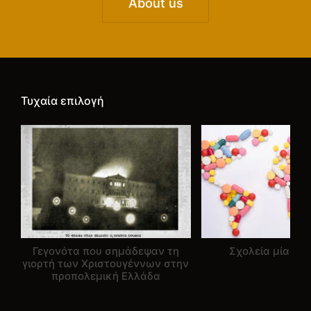
About us
Τυχαία επιλογή
Γεγονότα που σημάδεψαν τη
Σχολεία μίας “χ
γιορτή των Χριστουγέννων στην
προπολεμική Ελλάδα