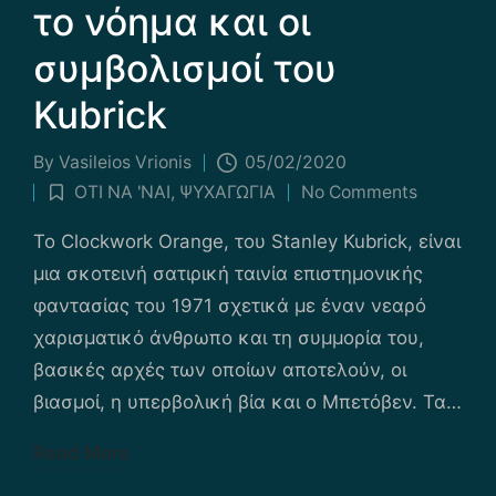
το νόημα και οι
συμβολισμοί του
Kubrick
By
Vasileios Vrionis
05/02/2020
Posted
ΟΤΙ ΝΑ 'ΝΑΙ
,
ΨΥΧΑΓΩΓΙΑ
No Comments
by
Posted
in
Το Clockwork Orange, του Stanley Kubrick, είναι
μια σκοτεινή σατιρική ταινία επιστημονικής
φαντασίας του 1971 σχετικά με έναν νεαρό
χαρισματικό άνθρωπο και τη συμμορία του,
βασικές αρχές των οποίων αποτελούν, οι
βιασμοί, η υπερβολική βία και ο Μπετόβεν. Τα…
Read More