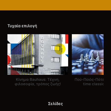
Τυχαία επιλογή
Κίνημα Bauhaus: Τέχνη,
Πού-Ποιός-Πότε; Σκ
φιλοσοφία, τρόπος ζωής!
time classic παι
Σελίδες