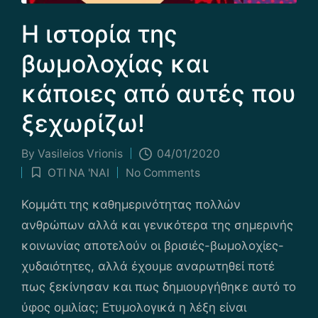
Η ιστορία της
βωμολοχίας και
κάποιες από αυτές που
ξεχωρίζω!
By
Vasileios Vrionis
04/01/2020
Posted
ΟΤΙ ΝΑ 'ΝΑΙ
No Comments
by
Posted
in
Κομμάτι της καθημερινότητας πολλών
ανθρώπων αλλά και γενικότερα της σημερινής
κοινωνίας αποτελούν οι βρισιές-βωμολοχίες-
χυδαιότητες, αλλά έχουμε αναρωτηθεί ποτέ
πως ξεκίνησαν και πως δημιουργήθηκε αυτό το
ύφος ομιλίας; Ετυμολογικά η λέξη είναι