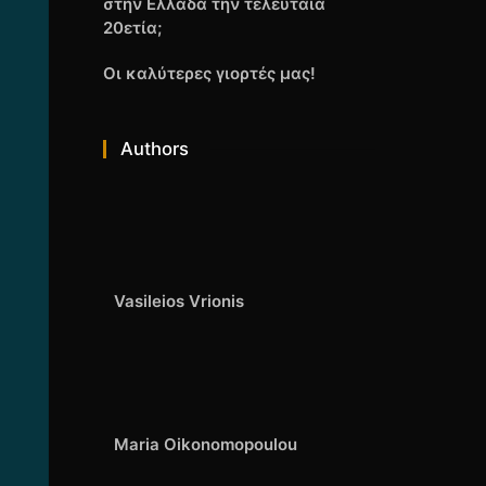
στην Ελλάδα την τελευταία
20ετία;
Οι καλύτερες γιορτές μας!
Authors
Vasileios Vrionis
Maria Oikonomopoulou