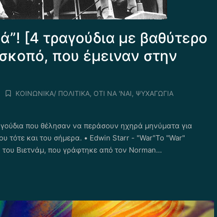
ά”! [4 τραγούδια με βαθύτερο
σκοπό, που έμειναν στην
ΚΟΙΝΩΝΙΚΑ/ ΠΟΛΙΤΙΚΑ
,
ΟΤΙ ΝΑ 'ΝΑΙ
,
ΨΥΧΑΓΩΓΙΑ
Posted
in
αγούδια που θέλησαν να περάσουν ηχηρά μηνύματα για
 τότε και του σήμερα. • Edwin Starr - "War"Το "War"
υ του Βιετνάμ, που γράφτηκε από τον Norman…