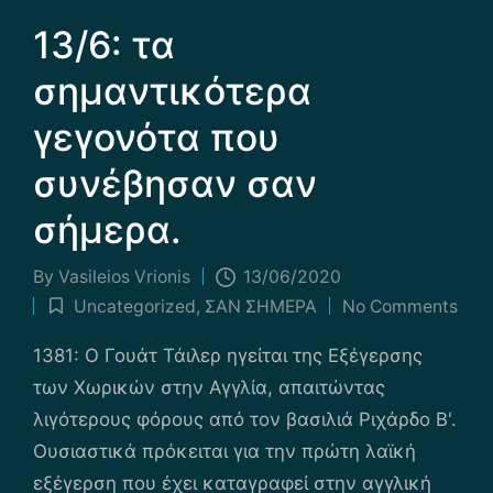
13/6: τα
σημαντικότερα
γεγονότα που
συνέβησαν σαν
σήμερα.
By
Vasileios Vrionis
13/06/2020
Posted
Uncategorized
,
ΣΑΝ ΣΗΜΕΡΑ
No Comments
by
Posted
in
1381: Ο Γουάτ Τάιλερ ηγείται της Εξέγερσης
των Χωρικών στην Αγγλία, απαιτώντας
λιγότερους φόρους από τον βασιλιά Ριχάρδο Β'.
Ουσιαστικά πρόκειται για την πρώτη λαϊκή
εξέγερση που έχει καταγραφεί στην αγγλική