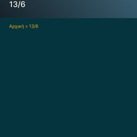
13/6
Αρχική
»
13/6