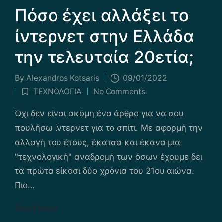
Πόσο έχει αλλάξει το
ίντερνετ στην Ελλάδα
την τελευταία 20ετία;
By
Alexandros Kotsaris
09/01/2022
Posted
ΤΕΧΝΟΛΟΓΙΑ
No Comments
by
Posted
in
Όχι δεν είναι ακόμη ένα άρθρο για να σου
πουλήσω ίντερνετ για το σπίτι. Με αφορμή την
αλλαγή του έτους, έκατσα και έκανα μια
"τεχνολογική" αναδρομή των όσων έχουμε δει
τα πρώτα είκοσι δύο χρόνια του 21ου αιώνα.
Πιο…
Read More