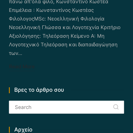
πάνω απ'όλα φίλο, Κωνσταντίνο Κωστέα
Επιμέλεια : Κωνσταντίνος Κωστέας
ΦιλολογοςΜSc: Νεοελληνική Φιλολογία
Νεοελληνική Γλώσσα και Λογοτεχνία Κριτήριο
Αξιολόγησης: Τηλεόραση Κείμενο Α: Μη
Λογοτεχνικό Τηλεόραση και διαπαιδαγώγηση
των…
Read More
Βρες το άρθρο σου
Αρχείο