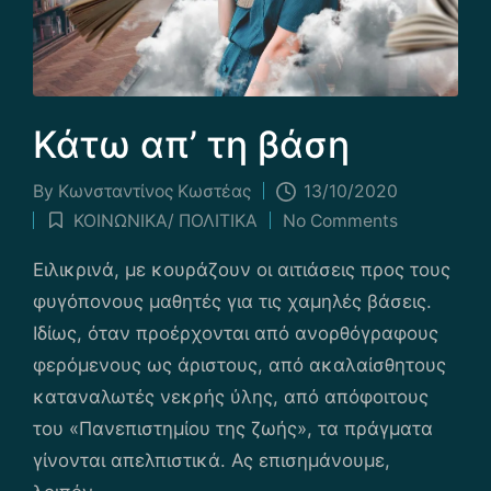
Κάτω απ’ τη βάση
By
Κωνσταντίνος Κωστέας
13/10/2020
Posted
ΚΟΙΝΩΝΙΚΑ/ ΠΟΛΙΤΙΚΑ
No Comments
by
Posted
in
Ειλικρινά, με κουράζουν οι αιτιάσεις προς τους
φυγόπονους μαθητές για τις χαμηλές βάσεις.
Ιδίως, όταν προέρχονται από ανορθόγραφους
φερόμενους ως άριστους, από ακαλαίσθητους
καταναλωτές νεκρής ύλης, από απόφοιτους
του «Πανεπιστημίου της ζωής», τα πράγματα
γίνονται απελπιστικά. Ας επισημάνουμε,