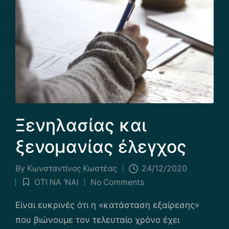
Ξενηλασίας και
ξενομανίας έλεγχος
By
Κωνσταντίνος Κωστέας
24/12/2020
Posted
ΟΤΙ ΝΑ 'ΝΑΙ
No Comments
by
Posted
in
Είναι ευκρινές ότι η «κατάσταση εξαίρεσης»
που βιώνουμε τον τελευταίο χρόνο έχει