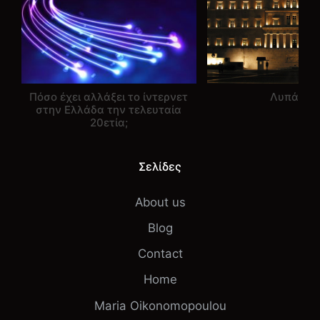
Πόσο έχει αλλάξει το ίντερνετ
Λυπάμαι.
στην Ελλάδα την τελευταία
20ετία;
Σελίδες
About us
Blog
Contact
Home
Maria Oikonomopoulou