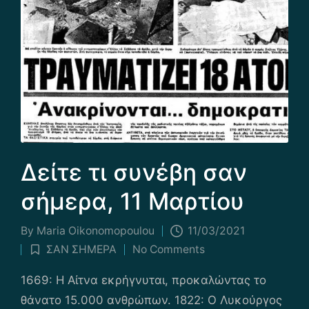
Δείτε τι συνέβη σαν
σήμερα, 11 Μαρτίου
By
Maria Οikonomopoulou
11/03/2021
Posted
ΣΑΝ ΣΗΜΕΡΑ
No Comments
by
Posted
in
1669: Η Αίτνα εκρήγνυται, προκαλώντας το
θάνατο 15.000 ανθρώπων. 1822: Ο Λυκούργος