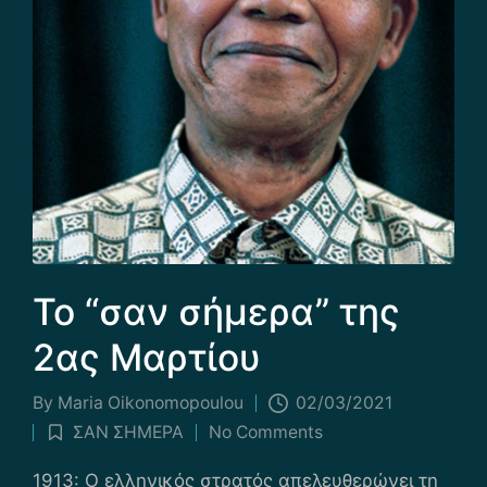
Το “σαν σήμερα” της
2ας Μαρτίου
By
Maria Οikonomopoulou
02/03/2021
Posted
ΣΑΝ ΣΗΜΕΡΑ
No Comments
by
Posted
in
1913: Ο ελληνικός στρατός απελευθερώνει τη