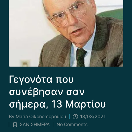
Γεγονότα που
συνέβησαν σαν
σήμερα, 13 Μαρτίου
By
Maria Οikonomopoulou
13/03/2021
Posted
ΣΑΝ ΣΗΜΕΡΑ
No Comments
by
Posted