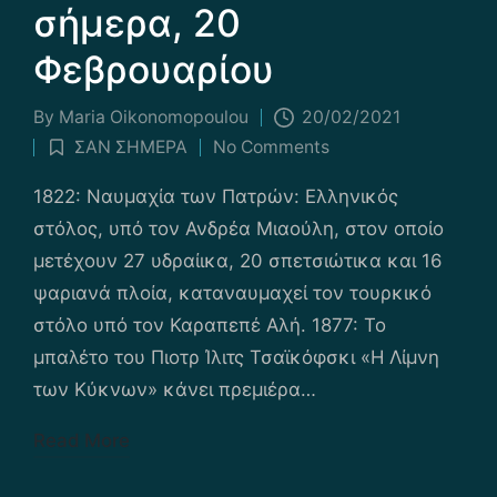
σήμερα, 20
Φεβρουαρίου
By
Maria Οikonomopoulou
20/02/2021
Posted
ΣΑΝ ΣΗΜΕΡΑ
No Comments
by
Posted
in
1822: Ναυμαχία των Πατρών: Ελληνικός
στόλος, υπό τον Ανδρέα Μιαούλη, στον οποίο
μετέχουν 27 υδραίικα, 20 σπετσιώτικα και 16
ψαριανά πλοία, καταναυμαχεί τον τουρκικό
στόλο υπό τον Καραπεπέ Αλή. 1877: Το
μπαλέτο του Πιοτρ Ίλιτς Τσαϊκόφσκι «Η Λίμνη
των Κύκνων» κάνει πρεμιέρα…
Read More