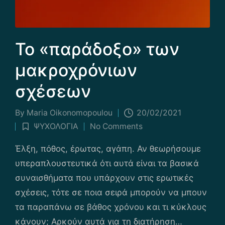
Το «παράδοξο» των
μακροχρόνιων
σχέσεων
By
Maria Οikonomopoulou
20/02/2021
Posted
ΨΥΧΟΛΟΓΙΑ
No Comments
by
Posted
in
Έλξη, πόθος, έρωτας, αγάπη. Αν θεωρήσουμε
υπεραπλουστευτικά ότι αυτά είναι τα βασικά
συναισθήματα που υπάρχουν στις ερωτικές
σχέσεις, τότε σε ποια σειρά μπορούν να μπουν
τα παραπάνω σε βάθος χρόνου και τι κύκλους
κάνουν; Αρκούν αυτά για τη διατήρηση…