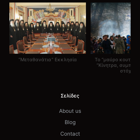
“Μεταθανάτια” Εκκλησία
Το “μαύρο κουτί” τ
“Κίνητρα, συμπερι
στόχοι”
Σελίδες
About us
Blog
Contact