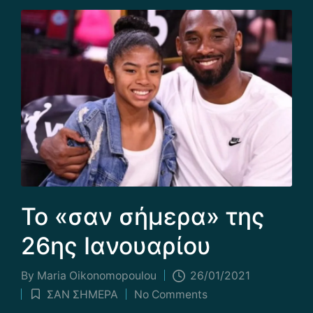
Το «σαν σήμερα» της
26ης Ιανουαρίου
By
Maria Οikonomopoulou
26/01/2021
Posted
ΣΑΝ ΣΗΜΕΡΑ
No Comments
by
Posted