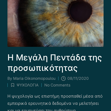
Η Μεγάλη Πεντάδα της
προσωπικότητας
By
Maria Οikonomopoulou
08/11/2020
Posted
ΨΥΧΟΛΟΓΙΑ
No Comments
by
Posted
in
Η ψυχολογία ως επιστήμη προσπαθεί μέσα από
εμπειρικά ερευνητικά δεδομένα να μελετήσει
και να ερμηνεύσει την ανθρώπινη