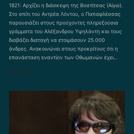
in
1821: Αρχίζει η διάσκεψη της Βοστίτσας (Αίγιο).
Στο σπίτι του Αντρέα Λόντου, ο Παπαφλέσσας
παρουσιάζει στους προύχοντες πληρεξούσια
γράμματα του Αλέξανδρου Υψηλάντη και τους
διαβάζει διαταγή να ετοιμάσουν 25.000
άνδρες. Ανακοινώνει στους προκρίτους ότι η
επανάσταση εναντίον των Οθωμανών έχει…
Read More