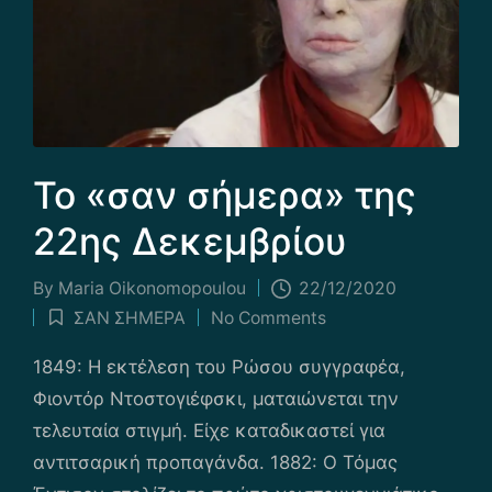
Το «σαν σήμερα» της
22ης Δεκεμβρίου
By
Maria Οikonomopoulou
22/12/2020
Posted
ΣΑΝ ΣΗΜΕΡΑ
No Comments
by
Posted
in
1849: Η εκτέλεση του Ρώσου συγγραφέα,
Φιοντόρ Ντοστογιέφσκι, ματαιώνεται την
τελευταία στιγμή. Είχε καταδικαστεί για
αντιτσαρική προπαγάνδα. 1882: Ο Τόμας