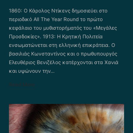
by
Posted
in
1860: Ο Κάρολος Ντίκενς δημοσιεύει στο
περιοδικό All The Year Round το πρώτο
κεφάλαιο του μυθιστορήματός του «Μεγάλες
Προσδοκίες». 1913: Η Κρητική Πολιτεία
ενσωματώνεται στη ελληνική επικράτεια. Ο
βασιλιάς Κωνσταντίνος και ο πρωθυπουργός
Ελευθέριος Βενιζέλος κατέρχονται στα Χανιά
και υψώνουν την…
Read More