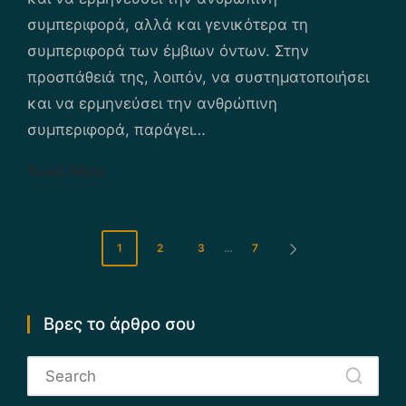
συμπεριφορά, αλλά και γενικότερα τη
συμπεριφορά των έμβιων όντων. Στην
προσπάθειά της, λοιπόν, να συστηματοποιήσει
και να ερμηνεύσει την ανθρώπινη
συμπεριφορά, παράγει…
Read More
Σελιδοποίηση
1
2
3
…
7
NEXT
PAGE
άρθρων
Βρες το άρθρο σου