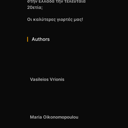
στην Ελλάδα την τελευταία
20ετία;
Οι καλύτερες γιορτές μας!
Authors
Vasileios Vrionis
Maria Oikonomopoulou