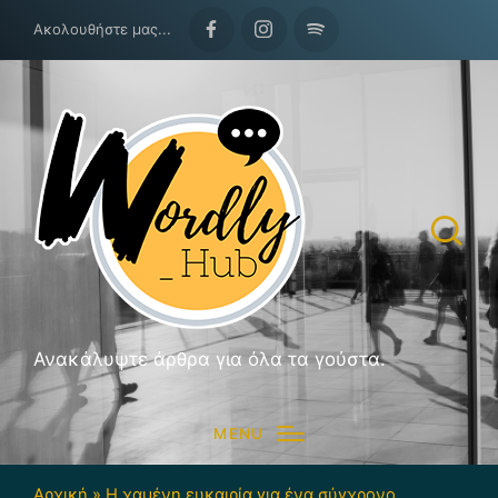
Ακολουθήστε μας...
Facebook
Instagram
Spotify
Ανακάλυψτε άρθρα για όλα τα γούστα.
MENU
Αρχική
»
Η χαμένη ευκαιρία για ένα σύγχρονο