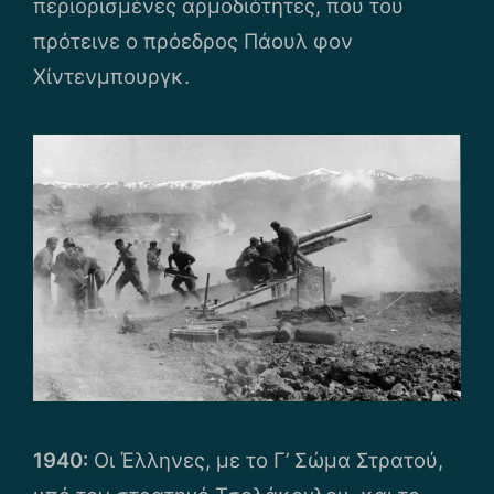
περιορισμένες αρμοδιότητες, που του
πρότεινε ο πρόεδρος Πάουλ φον
Χίντενμπουργκ.
1940:
Οι Έλληνες, με το Γ’ Σώμα Στρατού,