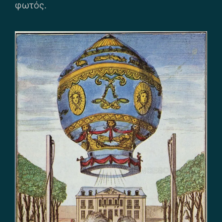
φωτός.