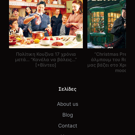
Πολίτικη Κουζίνα 17 χρόνια
“Christmas Presen
μετά… “Κανέλα να βάλεις…”
άλμπουμ του Robbie
[+Βίντεο]
μας βάζει στο Χριστο
mood!
Σελίδες
About us
Blog
Contact