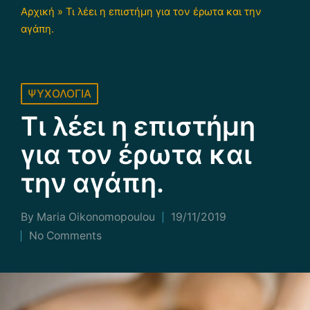
Αρχική
»
Τι λέει η επιστήμη για τον έρωτα και την
αγάπη.
Posted
ΨΥΧΟΛΟΓΙΑ
in
Τι λέει η επιστήμη
για τον έρωτα και
την αγάπη.
By
Maria Οikonomopoulou
19/11/2019
Posted
No Comments
by