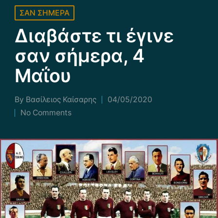
Posted
ΣΑΝ ΣΗΜΕΡΑ
in
Διαβάστε τι έγινε
σαν σήμερα, 4
Μαΐου
By
Βασίλειος Καίσαρης
04/05/2020
Posted
No Comments
by